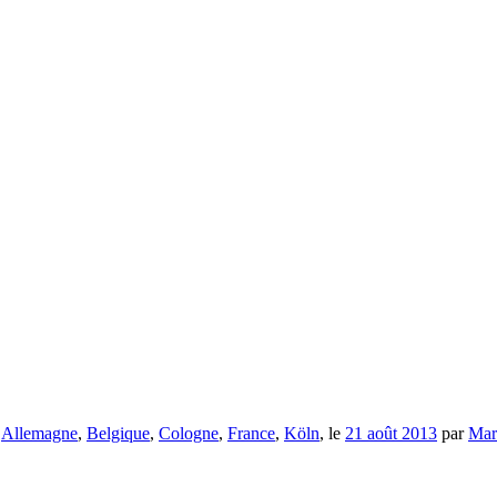
c
Allemagne
,
Belgique
,
Cologne
,
France
,
Köln
, le
21 août 2013
par
Mar