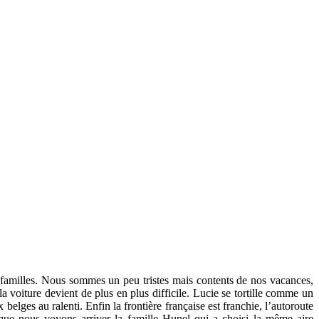
 familles. Nous sommes un peu tristes mais contents de nos vacances,
la voiture devient de plus en plus difficile. Lucie se tortille comme un
belges au ralenti. Enfin la frontière française est franchie, l’autoroute
que nous voyons arriver la famille Hunel qui a choisi la même aire