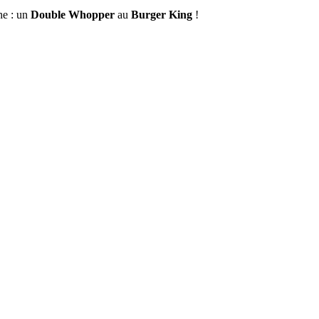
he : un
Double Whopper
au
Burger King
!