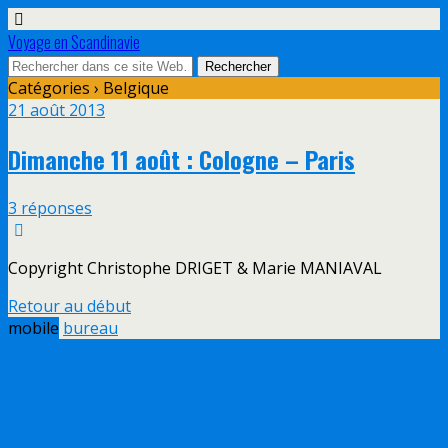
Voyage en Scandinavie
Catégories ›
Belgique
21 août 2013
Dimanche 11 août : Cologne – Paris
3 réponses
Copyright Christophe DRIGET & Marie MANIAVAL
Retour au début
mobile
bureau