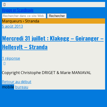
Voyage en Scandinavie
Marqueurs › Stranda
5 août 2013
Mercredi 31 juillet : Klakegg – Geiranger –
Hellesylt – Stranda
1 réponse
Copyright Christophe DRIGET & Marie MANIAVAL
Retour au début
mobile
bureau