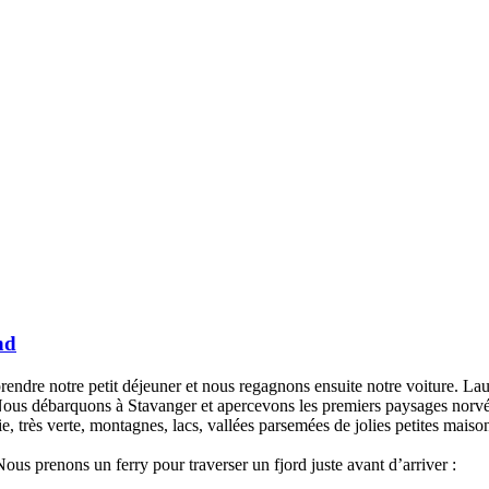
nd
dre notre petit déjeuner et nous regagnons ensuite notre voiture. Laurent
. Nous débarquons à Stavanger et apercevons les premiers paysages norvé
, très verte, montagnes, lacs, vallées parsemées de jolies petites maiso
Nous prenons un ferry pour traverser un fjord juste avant d’arriver :