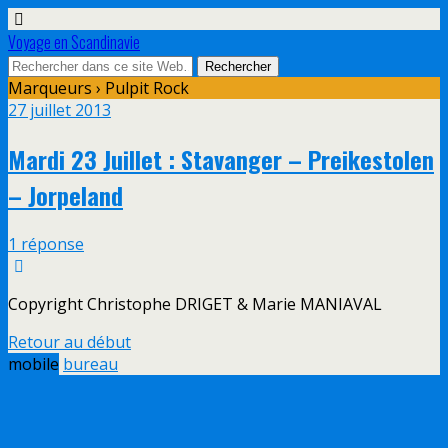
Voyage en Scandinavie
Marqueurs › Pulpit Rock
27 juillet 2013
Mardi 23 Juillet : Stavanger – Preikestolen
– Jorpeland
1 réponse
Copyright Christophe DRIGET & Marie MANIAVAL
Retour au début
mobile
bureau