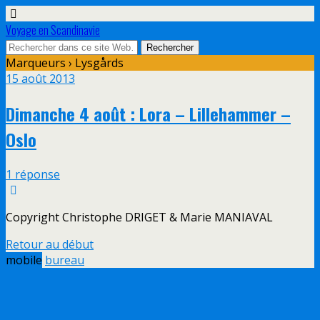
Voyage en Scandinavie
Marqueurs › Lysgårds
15 août 2013
Dimanche 4 août : Lora – Lillehammer –
Oslo
1 réponse
Copyright Christophe DRIGET & Marie MANIAVAL
Retour au début
mobile
bureau